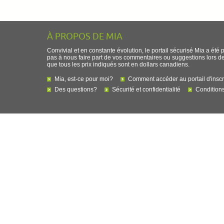
À PROPOS DE MIA
Convivial et en constante évolution, le portail sécurisé Mia a été 
pas à nous faire part de vos commentaires ou suggestions lors de l
que tous les prix indiqués sont en dollars canadiens.
Mia, est-ce pour moi?
Comment accéder au portail d'inscr
Des questions?
Sécurité et confidentialité
Conditions 