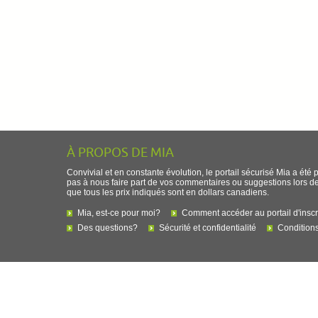
À PROPOS DE MIA
Convivial et en constante évolution, le portail sécurisé Mia a été 
pas à nous faire part de vos commentaires ou suggestions lors de l
que tous les prix indiqués sont en dollars canadiens.
Mia, est-ce pour moi?
Comment accéder au portail d'inscr
Des questions?
Sécurité et confidentialité
Conditions 