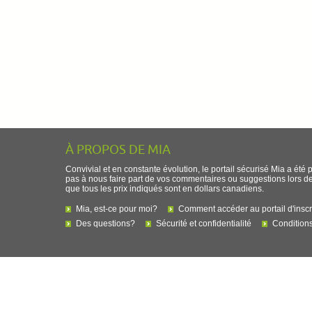
À PROPOS DE MIA
Convivial et en constante évolution, le portail sécurisé Mia a été 
pas à nous faire part de vos commentaires ou suggestions lors de l
que tous les prix indiqués sont en dollars canadiens.
Mia, est-ce pour moi?
Comment accéder au portail d'inscr
Des questions?
Sécurité et confidentialité
Conditions 