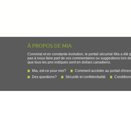
À PROPOS DE MIA
Convivial et en constante évolution, le portail sécurisé Mia a été 
pas à nous faire part de vos commentaires ou suggestions lors de l
que tous les prix indiqués sont en dollars canadiens.
Mia, est-ce pour moi?
Comment accéder au portail d'inscr
Des questions?
Sécurité et confidentialité
Conditions 