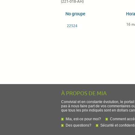
(221-018-AH)
No groupe
Hora
16 m
22524
À PROPOS DE MIA
Convivial et en constante évolution, le portai
pas à nous faire part de vos commentaires ou s
que tous les prix indiqués sont en dollars ca
Mia, est-ce pour moi?
Comment accéde
Des questions?
Sécurité et confidenti