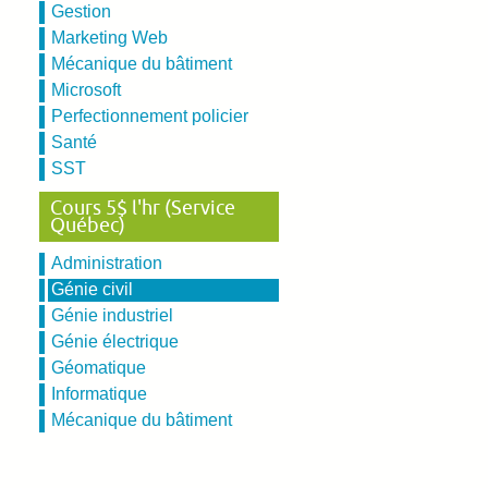
Gestion
Marketing Web
Mécanique du bâtiment
Microsoft
Perfectionnement policier
Santé
SST
Cours 5$ l'hr (Service
Québec)
Administration
Génie civil
Génie industriel
Génie électrique
Géomatique
Informatique
Mécanique du bâtiment