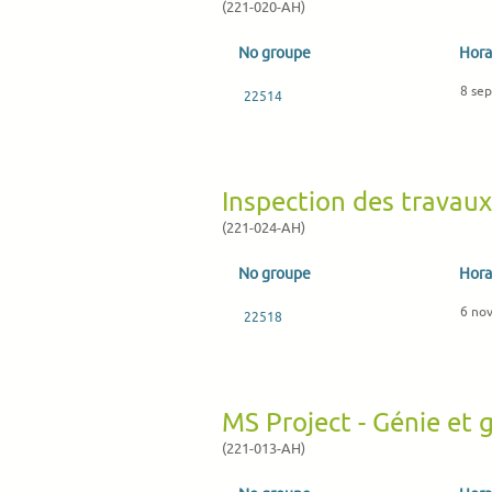
(221-020-AH)
No groupe
Hora
8 sep
22514
Inspection des travau
(221-024-AH)
No groupe
Hora
6 no
22518
MS Project - Génie et 
(221-013-AH)