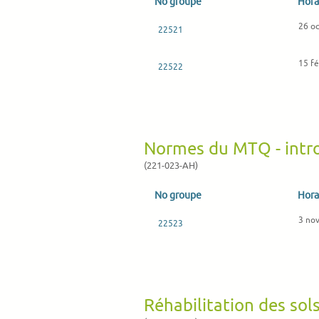
No groupe
Hora
26 o
22521
15 fé
22522
Normes du MTQ - intr
(221-023-AH)
No groupe
Hora
3 no
22523
Réhabilitation des sol