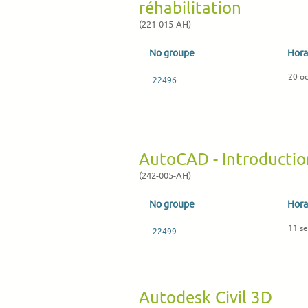
réhabilitation
(221-015-AH)
No groupe
Hora
20 o
22496
AutoCAD - Introducti
(242-005-AH)
No groupe
Hora
11 s
22499
Autodesk Civil 3D