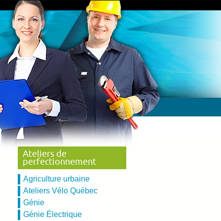
Ateliers de
perfectionnement
Agriculture urbaine
Ateliers Vélo Québec
Génie
Génie Électrique