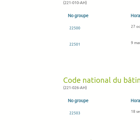
(221-010-AH)
No groupe
Hora
27 o
22500
9 mar
22501
Code national du bât
(221-026-AH)
No groupe
Hora
18 s
22503