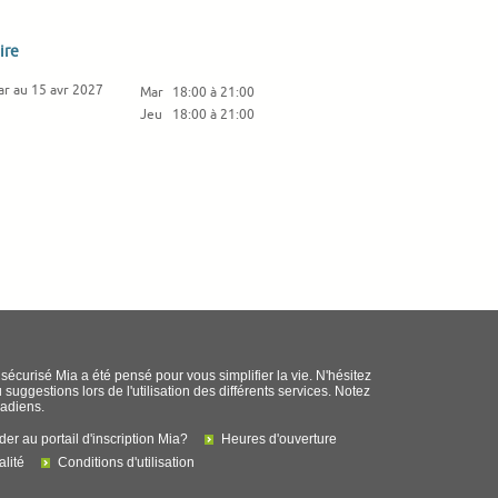
ire
ar au 15 avr 2027
Mar
18:00 à 21:00
Jeu
18:00 à 21:00
l sécurisé Mia a été pensé pour vous simplifier la vie. N'hésitez
uggestions lors de l'utilisation des différents services. Notez
nadiens.
r au portail d'inscription Mia?
Heures d'ouverture
alité
Conditions d'utilisation