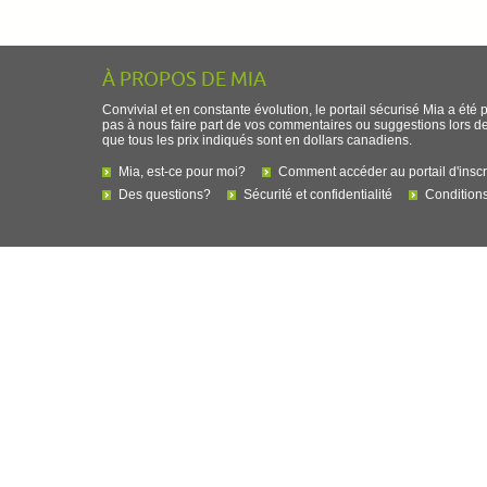
À PROPOS DE MIA
Convivial et en constante évolution, le portail sécurisé Mia a été 
pas à nous faire part de vos commentaires ou suggestions lors de l
que tous les prix indiqués sont en dollars canadiens.
Mia, est-ce pour moi?
Comment accéder au portail d'inscr
Des questions?
Sécurité et confidentialité
Conditions 