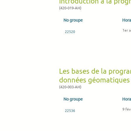
Introduction à la pr
(420-019-AH)
No groupe
Hora
1er s
22520
Les bases de la progr
données géomatique
(420-003-AH)
No groupe
Hora
9 fév
22536