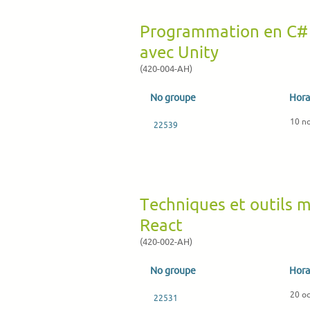
Programmation en C# 
avec Unity
(420-004-AH)
No groupe
Hora
10 n
22539
Techniques et outils 
React
(420-002-AH)
No groupe
Hora
20 o
22531