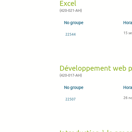
Excel
(420-021-AH)
No groupe
Hora
15 se
22544
Développement web po
(420-017-AH)
No groupe
Hora
26 n
22507