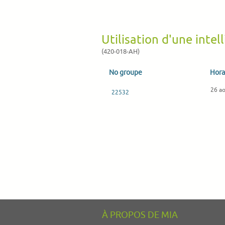
Utilisation d'une intel
(420-018-AH)
No groupe
Hora
26 a
22532
À PROPOS DE MIA