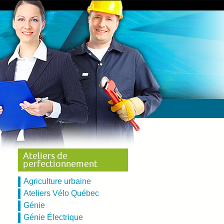
Ateliers de
perfectionnement
Agriculture urbaine
Ateliers Vélo Québec
Génie
Génie Électrique