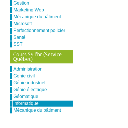
Gestion
Marketing Web
Mécanique du bâtiment
Microsoft
Perfectionnement policier
Santé
SST
Cours 5$ l'hr (Service
Québec)
Administration
Génie civil
Génie industriel
Génie électrique
Géomatique
Informatique
Mécanique du bâtiment