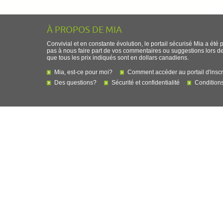
À PROPOS DE MIA
Convivial et en constante évolution, le portail sécurisé Mia a été 
pas à nous faire part de vos commentaires ou suggestions lors de l
que tous les prix indiqués sont en dollars canadiens.
Mia, est-ce pour moi?
Comment accéder au portail d'inscr
Des questions?
Sécurité et confidentialité
Conditions 