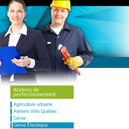
Ateliers de
perfectionnement
Agriculture urbaine
Ateliers Vélo Québec
Génie
Génie Électrique