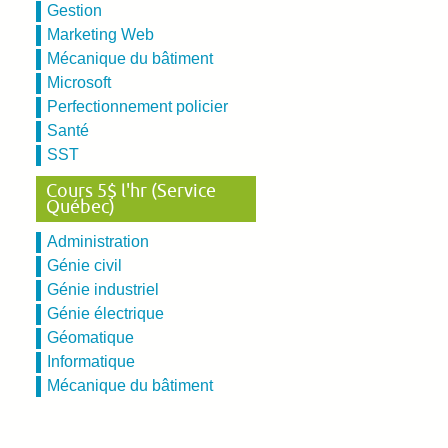
Gestion
Marketing Web
Mécanique du bâtiment
Microsoft
Perfectionnement policier
Santé
SST
Cours 5$ l'hr (Service
Québec)
Administration
Génie civil
Génie industriel
Génie électrique
Géomatique
Informatique
Mécanique du bâtiment