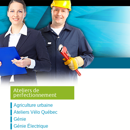
Ateliers de
perfectionnement
Agriculture urbaine
Ateliers Vélo Québec
Génie
Génie Électrique