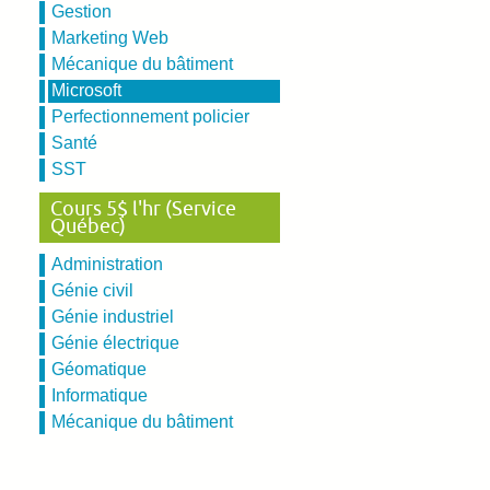
Gestion
Marketing Web
Mécanique du bâtiment
Microsoft
Perfectionnement policier
Santé
SST
Cours 5$ l'hr (Service
Québec)
Administration
Génie civil
Génie industriel
Génie électrique
Géomatique
Informatique
Mécanique du bâtiment