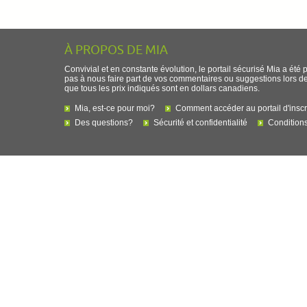
À PROPOS DE MIA
Convivial et en constante évolution, le portail sécurisé Mia a été 
pas à nous faire part de vos commentaires ou suggestions lors de l
que tous les prix indiqués sont en dollars canadiens.
Mia, est-ce pour moi?
Comment accéder au portail d'inscr
Des questions?
Sécurité et confidentialité
Conditions 