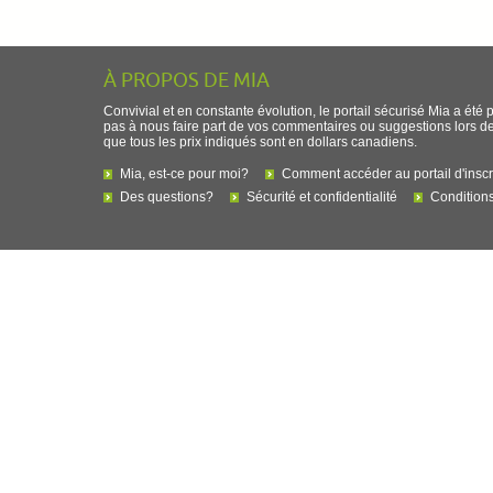
À PROPOS DE MIA
Convivial et en constante évolution, le portail sécurisé Mia a été 
pas à nous faire part de vos commentaires ou suggestions lors de l
que tous les prix indiqués sont en dollars canadiens.
Mia, est-ce pour moi?
Comment accéder au portail d'inscr
Des questions?
Sécurité et confidentialité
Conditions 