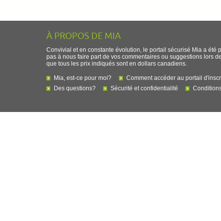
À PROPOS DE MIA
Convivial et en constante évolution, le portail sécurisé Mia a été 
pas à nous faire part de vos commentaires ou suggestions lors de l
que tous les prix indiqués sont en dollars canadiens.
Mia, est-ce pour moi?
Comment accéder au portail d'inscr
Des questions?
Sécurité et confidentialité
Conditions 