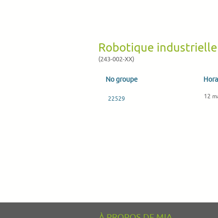
Robotique industriell
(243-002-XX)
No groupe
Hora
12 m
22529
À PROPOS DE MIA