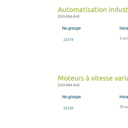
Automatisation industr
(243-006-AH)
No groupe
Hora
2 oct
22519
Moteurs à vitesse vari
(243-004-AH)
No groupe
Hora
30 oc
22530