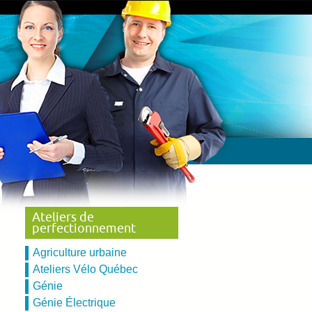
Ateliers de
perfectionnement
Agriculture urbaine
Ateliers Vélo Québec
Génie
Génie Électrique