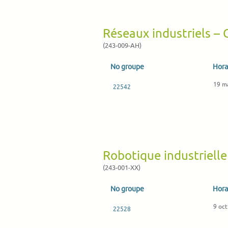
Réseaux industriels –
(243-009-AH)
No groupe
Hora
19 m
22542
Robotique industrielle
(243-001-XX)
No groupe
Hora
9 oct
22528