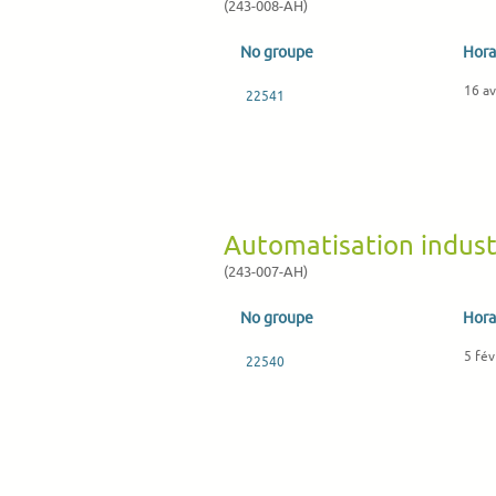
(243-008-AH)
No groupe
Hora
16 av
22541
Automatisation industr
(243-007-AH)
No groupe
Hora
5 fév
22540