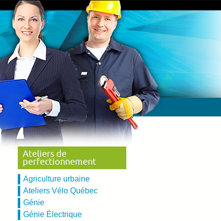
Ateliers de
perfectionnement
Agriculture urbaine
Ateliers Vélo Québec
Génie
Génie Électrique