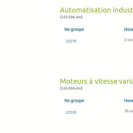
Automatisation industr
(243-006-AH)
No groupe
Hora
2 oct
22519
Moteurs à vitesse vari
(243-004-AH)
No groupe
Hora
30 oc
22530