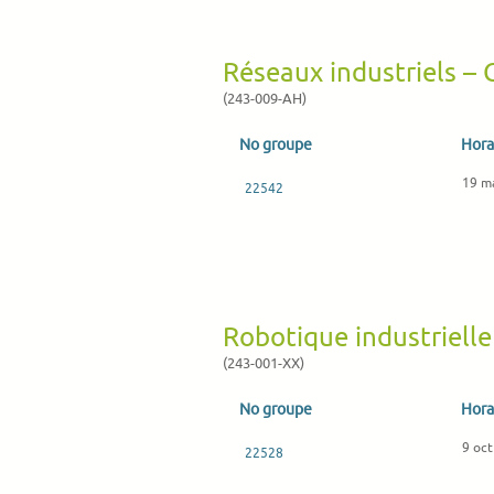
Réseaux industriels –
(243-009-AH)
No groupe
Hora
19 m
22542
Robotique industrielle
(243-001-XX)
No groupe
Hora
9 oct
22528