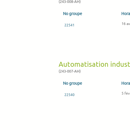
(243-008-AH)
No groupe
Hora
16 av
22541
Automatisation industr
(243-007-AH)
No groupe
Hora
5 fév
22540