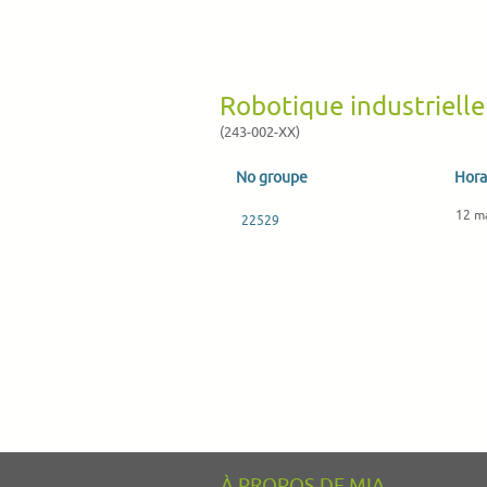
Robotique industriell
(243-002-XX)
No groupe
Hora
12 m
22529
À PROPOS DE MIA