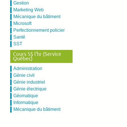
Gestion
Marketing Web
Mécanique du bâtiment
Microsoft
Perfectionnement policier
Santé
SST
Cours 5$ l'hr (Service
Québec)
Administration
Génie civil
Génie industriel
Génie électrique
Géomatique
Informatique
Mécanique du bâtiment