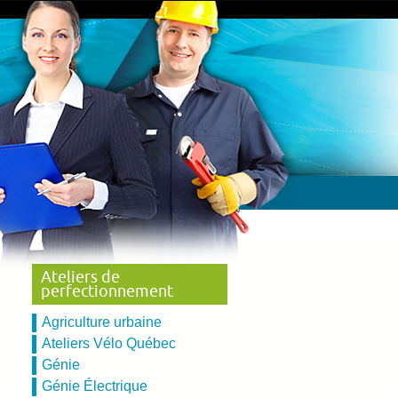
Ateliers de
perfectionnement
Agriculture urbaine
Ateliers Vélo Québec
Génie
Génie Électrique